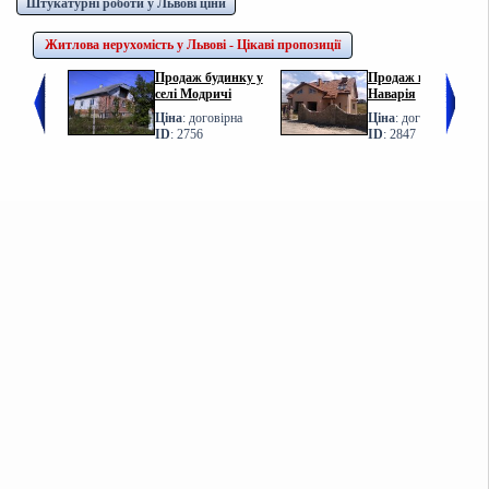
Штукатурні роботи у Львові ціни
Житлова нерухомість у Львові - Цікаві пропозиції
Продаж будинку у
Продаж котеджу у с.
селі Модричі
Наварія
Ціна
: договірна
Ціна
: договірна
ID
: 2756
ID
: 2847