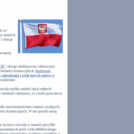
ch we
by umieścić
 i oferuje
a naszej
VER"
oferuje ekskluzywne właściwości
ruchomości komercyjnych:
hurtowni,
, mieszkania i wiele innych miejsc w
 codziennie.
zwala szybko znaleźć opcji realnych
mediach i internecie, co z kolei pozwala na
ndlu nieruchomościami i miasto wiodących
omości komercyjnych. W ten sposób naszą
 na rzecz rozwoju w ramach specyfiki
wy, posiadanych przez wykwalifikowanego
iminuje niepotrzebne problemy i konflikty w