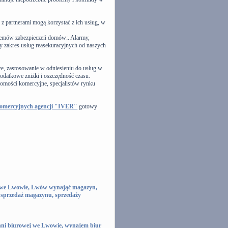
z partnerami mogą korzystać z ich usług, w
stemów zabezpieczeń domów:. Alarmy,
ełny zakres usług reasekuracyjnych od naszych
e, zastosowanie w odniesieniu do usług w
odatkowe zniżki i oszczędność czasu.
omości komercyjne, specjalistów rynku
komercyjnych agencji "IVER"
gotowy
we Lwowie, Lwów wynająć magazyn,
sprzedaż magazynu, sprzedaży
i biurowej we Lwowie, wynajem biur