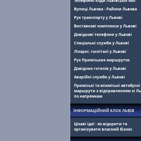
Телефонні Коди Львівської обл.
Вулиці Львова - Райони Львова
Рух транспорту у Львові
Виставкові комплекси у Львові
Довідкові телефони у Львові
Спеціальні служби у Львові
Лікарні. госпіталі у Львові
Рух Приміських маршруток
Довідник готелів у Львові
Аварійні служби у Львові
Приміські та міжміські автобусні
маршрути з відправленням зі Л
по напрямкам
ІНФОРМАЦІЙНИЙ БЛОК ЛЬВІВ
Цікаві ідеї - як відкрити та
організувати власний бізнес