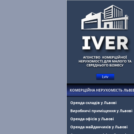
Lviv
Маєте комерційну нерухомість у Львові?
Допоможемо знайти оре
КОМЕРЦІЙНА НЕРУХОМІСТЬ ЛЬВІ
Оренда складів у Львові
Виробничі приміщення у Львові
Оренда офісів у Львові
Оренда майданчиків у Львові