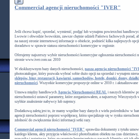
pl
Commercial agencji nieruchomości "IVER"
Jeśli chcesz kupić, sprzedać, wymienić, podjąć lub wynajmu powierzchni handlowy
Lwowie i obwodzie lwowskim, zawsze chętnie udzieli Państwu fachowych porad, a
na naszej stronie internetowej informacje o obiekcie, podnieść kilka najlepszych opcji
doradztwo w sprawie statusu nieruchomości komercyjne w regionie.
Oferujemy najszerszy wybór nieruchomości komercyjne ogłoszenia nieruchomości n
stronie www.iver.com.ua: 2010
W ekskluzywnym bazy danych nieruchomości,
nasza agencja nieruchomości "I
photocatalogue, który pozwala wybrać sobie dużo opcji na sprzedaż i wynajem nie
sklepów, biur, restauracji, kawiarni, samochodów, hotele, domki, domy, działki
nieruchomości
. Wszystkie komercyjne propozycje online w 2010 r. i aktualizowane
Umowa między handlowych
Agencja Nieruchomości REAL
i naszych klientów po
nieruchomości ustawić parametry, które zorganizowałem, a najszerszy Wieczystych w 
szybkie znalezienie nabywcy lub najemcy.
Dodatkową zaletą jest to, że mamy wspólne bazy danych z wielu pośredników w ha
agencji nieruchomości poprzez współpracę, która specjalizuje się w rynku nieruch
zdolność do zwiększenia ilości informacji setki razy.
Commercial agencji nieruchomości "IVER"
sprawdza dokumenty z tytułu umowy
każdego klienta, akty przyjęcia właściwości photofixation obiektu na czas dzierża
prawnika i notariusza, który gwarantuje bezpieczeństwo naszych klientów niż ich el