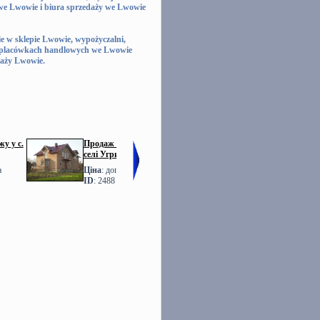
we Lwowie i biura sprzedaży we Lwowie
 w sklepie Lwowie, wypożyczalni,
, placówkach handlowych we Lwowie
daży Lwowie.
у у с.
Продаж БУДИНКУ у
Фото Продаж
селі Угринів
ТАУНХАУСІВ Львів
Шевченка
а
Ціна
: договірна
Ціна
: договірна
ID
: 2488
ID
: 1760