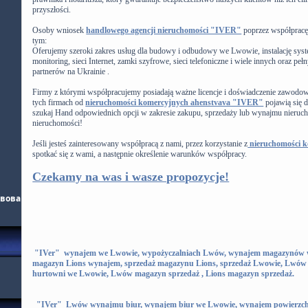
przyszłości.
Osoby wniosek
handlowego agencji nieruchomości "IVER"
poprzez współpracę 
tym:
Oferujemy szeroki zakres usług dla budowy i odbudowy we Lwowie, instalację sy
monitoring, sieci Internet, zamki szyfrowe, sieci telefoniczne i wiele innych oraz p
partnerów na Ukrainie .
Firmy z którymi współpracujemy posiadają ważne licencje i doświadczenie zawodow
tych firmach od
nieruchomości komercyjnych ahenstvava "IVER"
pojawią się d
szukaj Hand odpowiednich opcji w zakresie zakupu, sprzedaży lub wynajmu nieruch
nieruchomości!
Jeśli jesteś zainteresowany współpracą z nami, przez korzystanie z
nieruchomości 
spotkać się z wami, a następnie określenie warunków współpracy.
Czekamy na was i wasze propozycje!
ьвова
"IVer" wynajem we Lwowie, wypożyczalniach Lwów, wynajem magazynów 
magazyn Lions wynajem, sprzedaż magazynu Lions, sprzedaż Lwowie, Lwów 
hurtowni we Lwowie, Lwów magazyn sprzedaż , Lions magazyn sprzedaż.
"IVer" Lwów wynajmu biur, wynajem biur we Lwowie, wynajem powierzchn