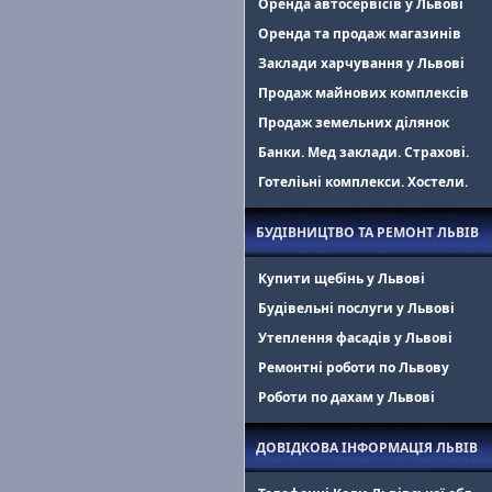
Оренда автосервісів у Львові
Оренда та продаж магазинів
Заклади харчування у Львові
Продаж майнових комплексів
Продаж земельних ділянок
Банки. Мед заклади. Страхові.
Готеліьні комплекси. Хостели.
БУДІВНИЦТВО ТА РЕМОНТ ЛЬВІВ
Купити щебінь у Львові
Будівельні послуги у Львові
Утеплення фасадів у Львові
Ремонтні роботи по Львову
Роботи по дахам у Львові
ДОВІДКОВА ІНФОРМАЦІЯ ЛЬВІВ