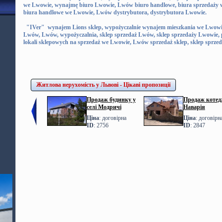
we Lwowie, wynajmę biuro Lwowie, Lwów biuro handlowe, biura sprzedaży 
biura handlowe we Lwowie, Lwów dystrybutora, dystrybutora Lwowie.
"IVer" wynajem Lions sklep, wypożyczalnie wynajem mieszkania we Lwowie
Lwów, Lwów, wypożyczalnia, sklep sprzedaż Lwów, sklep sprzedaży Lwowie
lokali sklepowych na sprzedaż we Lwowie, Lwów sprzedaż sklep, sklep sprze
Житлова нерухомість у Львові - Цікаві пропозиції
Продаж будинку у
Продаж котедж
селі Модричі
Наварія
Ціна
: договірна
Ціна
: договірн
ID
: 2756
ID
: 2847