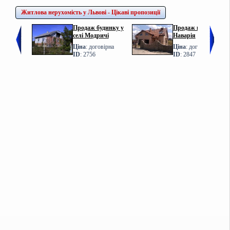
Житлова нерухомість у Львові - Цікаві пропозиції
Продаж будинку у
Продаж котеджу у с.
селі Модричі
Наварія
Ціна
: договірна
Ціна
: договірна
ID
: 2756
ID
: 2847