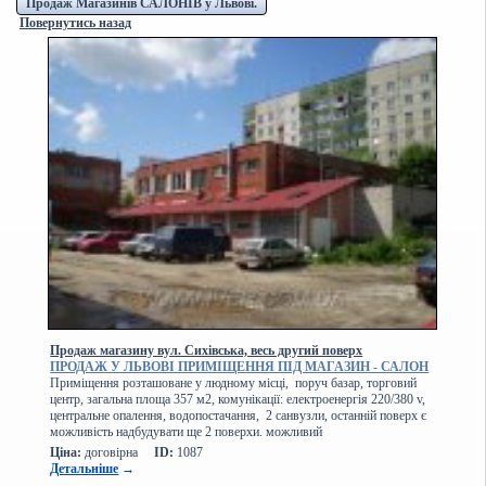
Продаж Магазинів САЛОНІВ у Львові.
Повернутись назад
Продаж магазину вул. Сихівська, весь другий поверх
ПРОДАЖ У ЛЬВОВІ ПРИМІЩЕННЯ ПІД МАГАЗИН - САЛОН
Приміщення розташоване у людному місці, поруч базар, торговий
центр, загальна площа 357 м2, комунікації: електроенергія 220/380 v,
центральне опалення, водопостачання, 2 санвузли, останній поверх є
можливість надбудувати ще 2 поверхи. можливий
Ціна:
договірна
ID:
1087
Детальніше
→