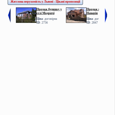
Житлова нерухомість у Львові - Цікаві пропозиції
Продаж будинку у
Продаж котеджу у с.
селі Модричі
Наварія
Ціна
: договірна
Ціна
: договірна
ID
: 2756
ID
: 2847