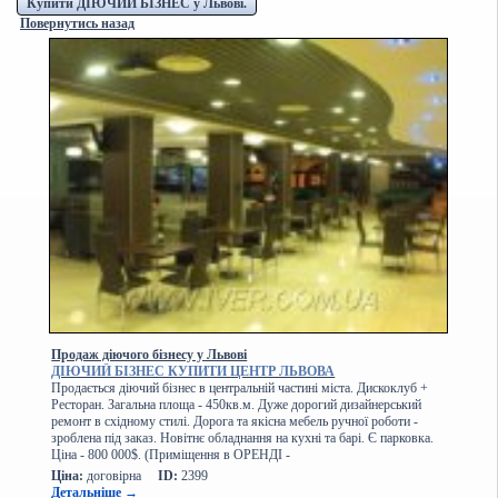
Купити ДІЮЧИЙ БІЗНЕС у Львові.
Повернутись назад
Продаж діючого бізнесу у Львові
ДІЮЧИЙ БІЗНЕС КУПИТИ ЦЕНТР ЛЬВОВА
Продається діючий бізнес в центральній частині міста. Дискоклуб +
Ресторан. Загальна площа - 450кв.м. Дуже дорогий дизайнерський
ремонт в східному стилі. Дорога та якісна мебель ручної роботи -
зроблена під заказ. Новітнє обладнання на кухні та барі. Є парковка.
Ціна - 800 000$. (Приміщення в ОРЕНДІ -
Ціна:
договірна
ID:
2399
Детальніше
→