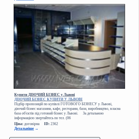
Купити ДІЮЧИЙ БІЗНЕС у Львові
ДІЮЧИЙ БІЗНЕС КУПИТИ У ЛЬВОВІ
Підбір пропозицій по купівлі ГОТОВОГО БІЗНЕСУ у Львові,
діючий бізнес магазини, кафе, ресторани, бази, виробництво, власна
база об'єктів під готовий бізнес у Львові. За детальною
інформацією звертайтесь по тел. (06
Ціна:
договірна
ID:
2362
Детальніше
→