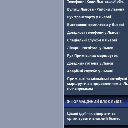
Телефонні Коди Львівської обл.
Вулиці Львова - Райони Львова
Рух транспорту у Львові
Виставкові комплекси у Львові
Довідкові телефони у Львові
Спеціальні служби у Львові
Лікарні. госпіталі у Львові
Рух Приміських маршруток
Довідник готелів у Львові
Аварійні служби у Львові
Приміські та міжміські автобусні
маршрути з відправленням зі Л
по напрямкам
ІНФОРМАЦІЙНИЙ БЛОК ЛЬВІВ
Цікаві ідеї - як відкрити та
організувати власний бізнес