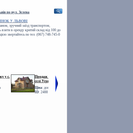
вів по вул. Зелена
ЯНОК У ЛЬВОВІ
аном, зручний заїзд транспортом,
 взяти в оренду критий склад від 100 до
єю звертайтесь по тел. (067) 748-745-0
у у с.
Продаж БУДИНКУ у
Фото Продаж
селі Угринів
ТАУНХАУСІВ Львів
Шевченка
а
Ціна
: договірна
Ціна
: договірна
ID
: 2488
ID
: 1760