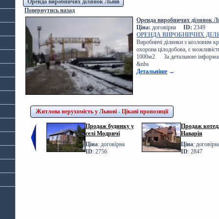
Оренда виробничих ділянок Львів
Повернутись назад
Оренда виробничих ділянок Ль
Ціна:
договірна
ID:
2349
ОРЕНДА ВИРОБНИЧИХ ДІЛ
Виробничі ділянки з козловим кр
охорона цілодобова, є можливість
1000м2. За детальною інформаці
&nbs
Детальніше
→
Житлова нерухомість у Львові - Цікаві пропозиції
Продаж будинку у
Продаж котедж
селі Модричі
Наварія
Ціна
: договірна
Ціна
: договірн
ID
: 2756
ID
: 2847