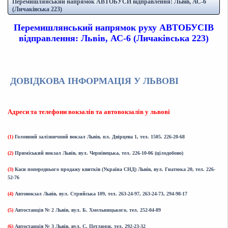
Перемишлянський напрямок АВТОБУСИ відправлення: Львів, АС-6
(Личаківська 223)
Перемишлянський напрямок руху АВТОБУСІВ
відправлення: Львів, АС-6 (Личаківська 223)
ДОВІДКОВА ІНФОРМАЦІЯ У ЛЬВОВІ
Адреси та телефони вокзалів та автовокзалів у львові
(1)
Головний залізничний вокзал Львів, пл. Двірцева 1, тел. 1505. 226-20-68
(2)
Приміський вокзал Львів, вул. Чернівецька, тел. 226-10-06 (цілодобово)
(3)
Каси попереднього продажу квитків (Україна СНД) Львів, вул. Гнатюка 20, тел. 226-
52-76
(4)
Автовокзал Львів, вул. Стрийська 109, тел. 263-24-97, 263-24-73, 294-98-17
(5)
Автостанція № 2 Львів, вул. Б. Хмельницького, тел. 252-04-89
(6)
Автостанція № 3 Львів, вул. С. Петлюри, тел. 292-23-32