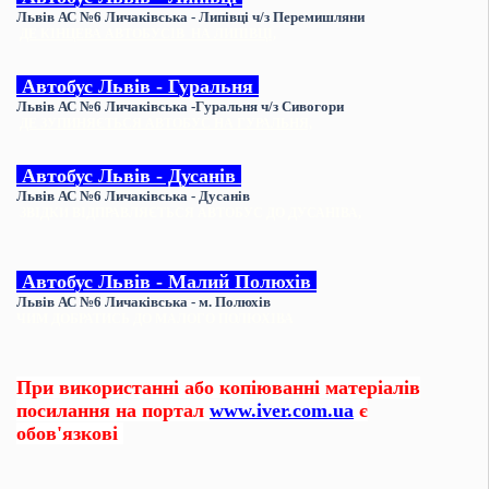
Львів АС №6 Личаківська - Липівці
ч/з Перемишляни
ДЕ КІНЦЕВА АВТОБУСІВ НА ЛИПІВЦІ,
Автобус
Львів - Гуральня
Львів АС №6 Личаківська -Гуральня ч/з Сивогори
ДЕ ЗУПИНЯЄТЬСЯ АВТОБУС НА ГУРАЛЬНЯ,
Автобус
Львів - Дусанів
Львів АС №6 Личаківська - Дусанів
ЗВІДКИ ВІДПРАВЛЯЄТЬСЯ АВТОБУС ДО ДУСАНІВА,
Автобус
Львів - Малий Полюхів
Львів АС №6 Личаківська - м. Полюхів
ЧИМ ДОБРАТИСЬ ДО МАЛОГО ПОЛЮХІВА
При використанні або копіюванні матеріалів
посилання на портал
www.iver.com.ua
є
обов'язкові