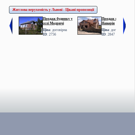
Житлова нерухомість у Львові - Цікаві пропозиції
Продаж будинку у
Продаж котеджу у с.
селі Модричі
Наварія
Ціна
: договірна
Ціна
: договірна
ID
: 2756
ID
: 2847
Всі права захищено © Iver 2011-2026
Iver.com.ua — спеціаліст з оренди та продажу
комерційної нерухомості у Львові.