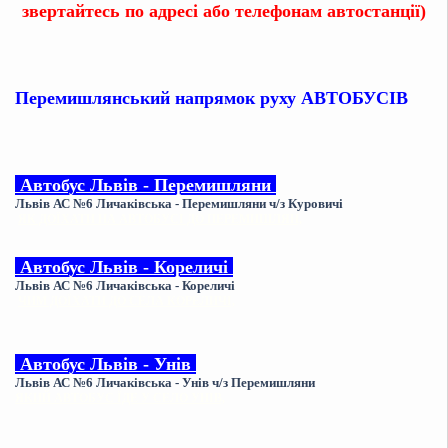
звертайтесь по адресі або телефонам автостанції)
Перемишлянський напрямок руху АВТОБУСІВ
Автобус Львів - Перемишляни
Львів АС №6 Личаківська - Перемишляни ч/з Куровичі
ЯК ДОЇХАТИ НА АВТОБУСІ ДО ПЕРЕМИШЛЯН,
Автобус
Львів - Кореличі
Львів АС №6 Личаківська - Кореличі
ЧИМ ДОЇХАТИ ДО СЕЛА КОРЕЛИЧІ,
Автобус
Львів - Унів
Львів АС №6 Личаківська - Унів ч/з Перемишляни
ЯКИЙ АВТОБУС ЇДЕ У СЕЛО УНІВ,