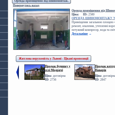
Оренда приміщення під Шиномонтаж.
Повернутись назад
Оренда приміщення під Шин
Ціна:
ID:
2580
ОРЕНДА ШИНОМОНТАЖУ У 
Приміщення загальною площею 48
ремонт, опалення, утепленні вор
потужний компресор, вода та св
Детальніше
→
Житлова нерухомість у Львові - Цікаві пропозиції
Продаж будинку у
Продаж котедж
селі Модричі
Наварія
Ціна
: договірна
Ціна
: договірн
ID
: 2756
ID
: 2847