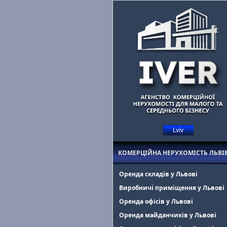
Lviv
Маєте комерційну нерухомість у Львові?
Допоможемо знайти орен
КОМЕРЦІЙНА НЕРУХОМІСТЬ ЛЬВІ
Оренда складів у Львові
Виробничі приміщення у Львові
Оренда офісів у Львові
Оренда майданчиків у Львові