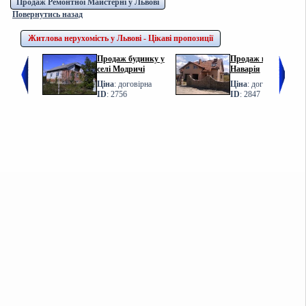
Продаж Ремонтної Майстерні у Львові
Повернутись назад
Житлова нерухомість у Львові - Цікаві пропозиції
Продаж будинку у
Продаж котеджу у с.
селі Модричі
Наварія
Ціна
: договірна
Ціна
: договірна
ID
: 2756
ID
: 2847