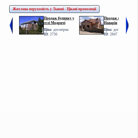
Житлова нерухомість у Львові - Цікаві пропозиції
Продаж будинку у
Продаж котеджу у с.
селі Модричі
Наварія
Ціна
: договірна
Ціна
: договірна
ID
: 2756
ID
: 2847