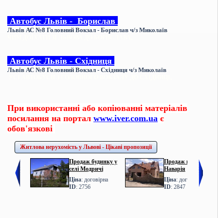
Автобус
Львів - Борислав
Львів АС №8 Головний Вокзал - Борислав
ч/з Миколаїв
ЧИМ ДОЇХАТИ ЗІ ЛЬВОВА ДО БОРИСЛАВА,
Автобус
Львів - Східниця
Львів АС №8 Головний Вокзал - Східниця
ч/з Миколаїв
УСІ АВТОБУСИ З ГОЛОВНОГО ВОКЗАЛУ ДО СХІДНИЦІ,
При використанні або копіюванні матеріалів
посилання на портал
www.iver.com.ua
є
обов'язкові
Житлова нерухомість у Львові - Цікаві пропозиції
Продаж будинку у
Продаж котеджу у с.
селі Модричі
Наварія
Ціна
: договірна
Ціна
: договірна
ID
: 2756
ID
: 2847