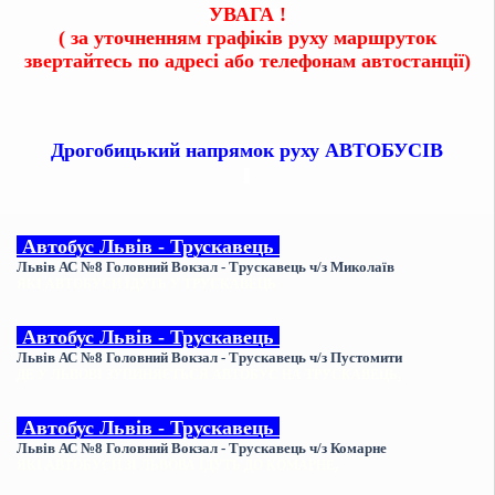
УВАГА !
( за уточненням графіків руху маршруток
звертайтесь по адресі або телефонам автостанції)
Дрогобицький напрямок руху АВТОБУСІВ
Автобус Львів - Трускавець
Львів АС №8 Головний Вокзал -
Трускавець ч/з Миколаїв
ЯКІ АВТОБУСИ ЇДУТЬ У ТРУСКАВЕЦЬ
Автобус
Львів - Трускавець
Львів АС №8 Головний Вокзал - Трускавець ч/з Пустомити
ДЕ У ЛЬВОВІ ЗУПИНЯЄТЬСЯ АВТОБУС НА ТРУСКАВЕЦЬ,
Автобус
Львів -
Трускавець
Львів АС №8 Головний Вокзал -
Трускавець ч/з Комарне
ЯКІ АВТОБУСИ ЗІ ЛЬВОВА ЇДУТЬ ДО КОМАРНЕ,