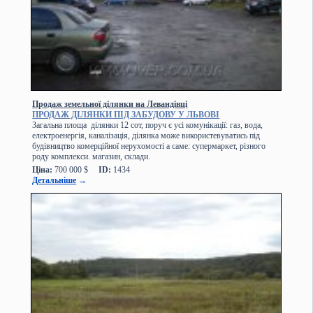
Продаж земельної ділянки на Левандівці
ПРОДАЖ ДІЛЯНКИ ПІД ЗАБУДОВУ У ЛЬВОВІ
Загальна площа ділянки 12 сот, поруч є усі комунікації: газ, вода,
електроенергія, каналізація, ділянка може використевуватись під
будівництво комерційної нерухомості а саме: супермаркет, різного
роду комплекси. магазин, склади.
Ціна:
700 000 $
ID:
1434
Детальніше
→