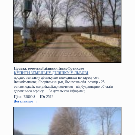
Продаж земельної ділянки ІваноФранкове
КУПИТИ ЗЕМЕЛЬНУ ДІЛЯНКУ У ЛЬВОВІ
продаю земельну ділянку,що знаходиться по адресу смт.
ІваноФранкове, Яворівський р-н, Львівська обл..розмір - 25
сот.,неподалік комунікації,призначення - під будівництво об’єктів
дорожнього сервісу. За детальною інформаці
Ціна:
75000 $
ID:
2512
Детальніше
→