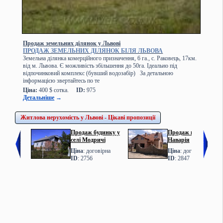
Продаж земельних ділянок у Львові
ПРОДАЖ ЗЕМЕЛЬНИХ ДІЛЯНОК БІЛЯ ЛЬВОВА
Земельна ділянка комерційного призначення, 6 га., с. Раковець, 17км.
від м. Львова. Є можливість збільшення до 50га. Ідеально під
відпочинковий комплекс (бувший водозабір) За детальною
інформацією звертайтесь по те
Ціна:
400 $ сотка.
ID:
975
Детальніше
→
Житлова нерухомість у Львові - Цікаві пропозиції
Продаж будинку у
Продаж котеджу у с.
селі Модричі
Наварія
Ціна
: договірна
Ціна
: договірна
ID
: 2756
ID
: 2847