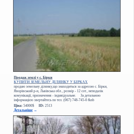
Продаж землі у с. Бірки
КУПИТИ ЗЕМЕЛЬНУ ДІЛЯНКУ У БІРКАХ
продаю земельну ділянку,що знаходиться за адресою с. Бірки,
Яворівський р-н, Львівська обл., розмір - 12 сот., неподалік
комунікації, призначення - індивідуальне. За детальною
інформацією звертайтесь по тел. (067) 748-745-0 &nb
Ціна:
54000$
ID:
2513
Детальніше
→