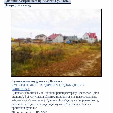
Ділянки Комерційного призначення у Львові.
Повернутись назад
Купити земельну ділянку у Винниках
КУПИТИ ЗЕМЕЛЬНУ ДІЛЯНКУ ПІД ЗАБУДОВУ У
ВИННИКАХ
Ділянка знаходиться у м. Винники район ресторану Святослав, (біля
стадіону). Всі комунікації. Ділянка приватизована, підготовлена під
забудову, зроблено дорогу. Ділянка під забудову як спорткомплексу,
оскільки знаходиться поряд стадіону ім. Б.Маркевича. Також є
пропозиції будівлі с
Ціна:
договірна
ID:
5049