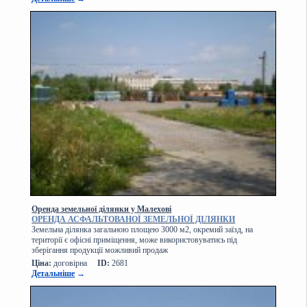
Оренда земельної ділянки у Малехові
ОРЕНДА АСФАЛЬТОВАНОЇ ЗЕМЕЛЬНОЇ ДІЛЯНКИ
Земельна ділянка загальною площею 3000 м2, окремий заїзд, на
території є офісні приміщення, може використовуватись під
зберігання продукції можливий продаж
Ціна:
договірна
ID:
2681
Детальніше
→