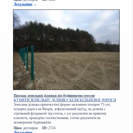
Детальніше
→
Продаж земельної ділянки під будівництво готелю
КУПИТИ ЗЕМЕЛЬНУ ДІЛЯНКУ БІЛЯ КІЛЬЦЕВОЇ ДОРОГИ
Земельна ділянка прямокутної форми загальною площею 75 сот,
кільцева дорога на Яворів, асфальтований під'їзд, на ділянці є
стрічковий фундамент під готель, є усі документи на приватну
власність, проведено газопостачання, готові документи на
незавершене будівництво
Ціна:
договірна
ID:
2724
Детальніше
→