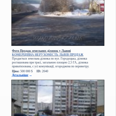
Фото Продаж земельних ділянок у Львові
КОМЕРЦІЙНА НЕРУХОМІСТЬ ЛЬВІВ ПРОДАЖ
Продається земельна ділянка по вул. Городоцька, ділянка
росташована при трасі, загальною площею 2,5 ГА, ділянка
приватизована, є усі комунікації, огороджена по периметру.
Ціна:
500 000 $
ID:
2040
Детальніше
→