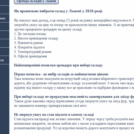
Оренда складів у Львові
Як правильно вибрати склад у Львові у 2026 році.
ами
Як показує наш досвід, а це понад 15 років на ринку комерційної нерухомості.
звертабть увагу на ціну та площу не враховуючи інших чинників. А на практиц
зручно працювати орендарю на цьому складі.
1. Це загальна площа
2. Висота приміщення складу
3. Наявність рампи
4. Покриття підлоги
5. Температурний режим
6. Офісні приміщення
ові
Найпоширеніші помилки орендаря при виборі складу.
Перша помилка - це вибір складів за найнижчими цінами
Така помилка може вказувати на незручний заїзд великогабаритного транспорту,
дороги, або додаткове облаштування складу за власний кошт. З часом такі нед
відміну від іншого складу у якому все це враховано та підібрано фахівцями з 
При виборі складу не прорахував можливість маневрування для заїзду ф
Також дуже важливо перед підписанням угоди звернути увагу на заїзд фур, тран
не заважають маневру припаркувавши свої авто.
Не звернув увагу на стан підлоги в самому складі
Стан підлоги насправді має велике значення. У першу чергу треба розуміти яке
антипильне покриття, чи немає вибоїн які з часом ускладнять пересування вант
розвантаженні продукції. Усі ці недоліки можуть дорого коштувати в процесі ек