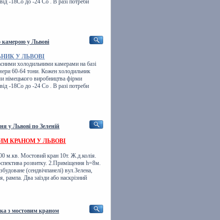
ід -18Со до -24 Со . В разі потреби
 камерою у Львові
НИК У ЛЬВОВІ
асними холодильними камерами на базі
амери 60-64 тони. Кожен холодильник
ми німецького виробництва фірми
ід -18Со до -24 Со . В разі потреби
я у Львові по Зеленій
ИМ КРАНОМ У ЛЬВОВІ
00 м.кв. Мостовий кран 10т. Ж.д.колія.
спектива розвитку. 2.Приміщення h=8м.
збудоване (сендвічпанелі) вул.Зелена,
ія, рампа. Два заїзди або наскрізний
ка з мостовим краном