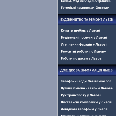
Банки. Мед заклади. Страхові.
Готеліьні комплекси. Хостели.
БУДІВНИЦТВО ТА РЕМОНТ ЛЬВІВ
Купити щебінь у Львові
Будівельні послуги у Львові
Утеплення фасадів у Львові
Ремонтні роботи по Львову
Роботи по дахам у Львові
ДОВІДКОВА ІНФОРМАЦІЯ ЛЬВІВ
Телефонні Коди Львівської обл.
Вулиці Львова - Райони Львова
Рух транспорту у Львові
Виставкові комплекси у Львові
Довідкові телефони у Львові