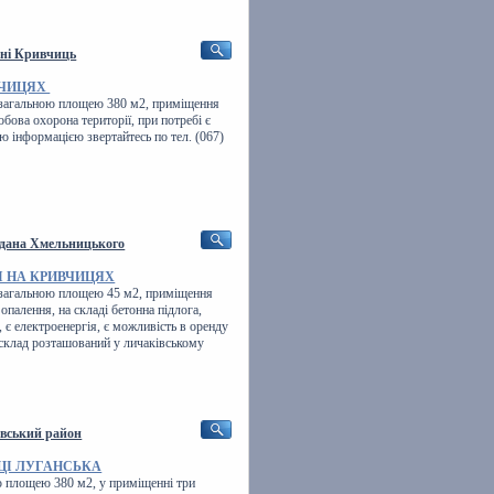
оні Кривчиць
ВЧИЦЯХ
 загальною площею 380 м2, приміщення
обова охорона території, при потребі є
 інформацією звертайтесь по тел. (067)
огдана Хмельницького
І НА КРИВЧИЦЯХ
 загальною площею 45 м2, приміщення
 опалення, на складі бетонна підлога,
 є електроенергія, є можливість в оренду
 склад розташований у личаківському
івський район
ИЦІ ЛУГАНСЬКА
 площею 380 м2, у приміщенні три