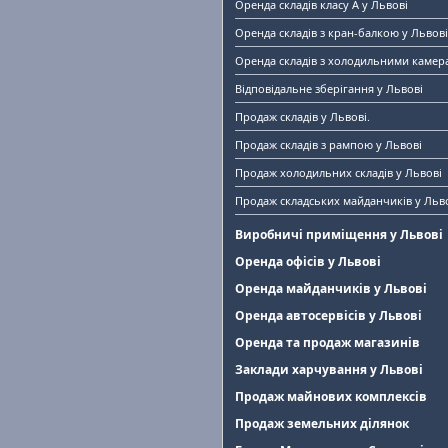
Оренда складів класу A у Львові
Оренда складів з кран-балкою у Львові
Оренда складів з холодильними камер
Відповідальне зберігання у Львові
Продаж складів у Львові.
Продаж складів з рампою у Львові
Продаж холодильних складів у Львові
Продаж складських майданчиків у Льв
Виробничі приміщення у Львові
Оренда офісів у Львові
Оренда майданчиків у Львові
Оренда автосервісів у Львові
Оренда та продаж магазинів
Заклади харчування у Львові
Продаж майнових комплексів
Продаж земельних ділянок