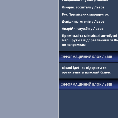
Спеціальні служби у Львові
Лікарні. госпіталі у Львові
Рух Приміських маршруток
Довідник готелів у Львові
Аварійні служби у Львові
Приміські та міжміські автобусні
маршрути з відправленням зі Л
по напрямкам
ІНФОРМАЦІЙНИЙ БЛОК ЛЬВІВ
Цікаві ідеї - як відкрити та
організувати власний бізнес
ІНФОРМАЦІЙНИЙ БЛОК ЛЬВІВ