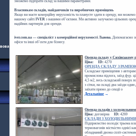
зможемо підібрати склад за вашими параметрами.
Власникам складів, майданчиків та виробничих приміщень
Якщо ви маєте комерційну нерухомість та плануєте здати в оренду, ми можем
нашому сайті
IVER
з вашими об’єктами. Ми активно залучаємо цільових орен
надійних партнерів для оренди.
iver.com.ua — спеціаліст з комерційної нерухомості Львова.
Допомагаємо зн
офіси та інші об’єкти для бізнесу.
ьвова
Оренда складу у Сихівському 
Ціна:
ID:
4270
ОРЕНДА СКЛАДУ З РАМПОЮ
Складське приміщення з авторам
промислова підлога, заїзд фур. 
4,5 м2, весь складський поверх 
з сітки, на складі два заїзди оди
заїхати прямо до секції о
Детальніше
→
Оренда складів з холодильним
Ціна:
договірна
ID:
4269
СКЛАДИ З ХОЛОДИЛЬНИМИ 
Підприємство володіє трьома вл
термовагонів місткістю однієї к
обладнаний двома спліт-система