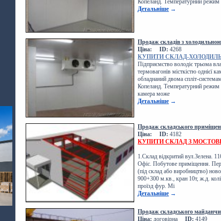
Копеланд. Температурний режим в
Детальніше
→
Продаж складів з холодильною
Ціна:
ID:
4268
КУПИТИ СКЛАД-ХОЛОДИЛЬ
Підприємство володіє трьома вл
термовагонів місткістю однієї к
обладнаний двома спліт-система
Копеланд. Температурний режим в
камера може
Детальніше
→
Продаж складського приміщенн
Ціна:
ID:
4182
КУПИТИ СКЛАД З МОСТОВ
1.Склад відкритий вул.Зелена. 11
Офіс. Побутове приміщення. Пер
(під склад або виробництво) ново
900+300 м.кв., кран 10т, ж.д. кол
проїзд фур. Мі
Детальніше
→
Продаж складського майданчи
Ціна:
договірна
ID:
4149