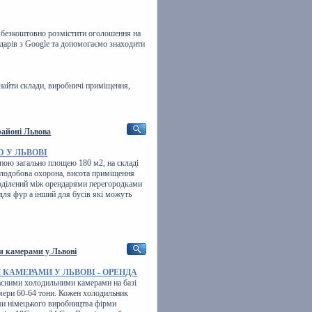
о безкоштовно розмістити оголошення на
дарів з Google та допомогаємо знаходити
айти склади, виробничі приміщення,
районі Львова
 У ЛЬВОВІ
пою загально площею 180 м2, на складі
цілодобова охорона, висота приміщення
поділений між орендарями перегородками
н для фур а інший для бусів які можуть
и камерами у Львові
КАМЕРАМИ У ЛЬВОВІ - ОРЕНДА
асними холодильними камерами на базі
амери 60-64 тони. Кожен холодильник
ми німецького виробництва фірми