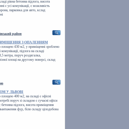
ладі рівна бетонна підлога, висота
ні є усі комунікації, є можливість
рона, парковка для авто, кслад
ні
івський район
РИМІЩЕННЯ З ОПАЛЕННЯМ
 площею 430 м2, у приміщенні зроблено
 комунікації, підлога на складі
,5 метра, поруч роздягалка,
різної площі на другому поверсі, склад
ою
ОМ У ЛЬВОВІ
площею 400 м2, на складі є офісні
требі поруч зі складом є сучасні офіси
 є бетонна підлога, висота приміщення
вантаження фур, біля складу цілодобова