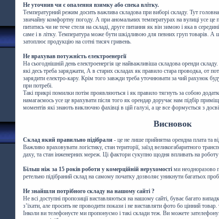
Не уточнив чи є опалення взимку або спека влітку.
Температурний режим досить важлива складова при виборі складу. Тут головна 
звичайну комфортну погоду. А при аномальних температурах на вулиці усе це 
питатись чи не тече стеля на складі, друге питання як він зимою і яка в середин
саме і в літку. Температура може бути шкідливою для певних груп товарів. А 
затоплює продукцію на сотні тисяч гривень.
Не врахував потужність електроенергії
На сьогоднішній день електроенергія це найважливіша складова оренди складу.
які десь треба заряджати, А в старих складах як правило стара проводка, от по
зарядити електро-кару. Крім того завжди треба уточнювати за чий рахунок бу
при потребі.
Такі прикрі помилки потім проявляються і як правило тягнуть за собою додатк
намагаємось усе це врахувати після того як орендар доручає нам підбір примі
моментів які знають виключно фахівці в цій галузі, а це все формується з досв
Висновок
Склад який правильно підібрали
- це не лише прийнятна орендна плата та в
Важливо враховувати логістику, стан території, заїзд великогабаритного трансп
даху, та стан інженерних мереж. Ці фактори сукупно щодня впливать на роботу
Більш ніж за 15 років роботи у комерційній нерухомості
ми неодноразово п
ретельно підібраний склад на самому початку дозволяє уникнути багатьох про
Не знайшли потрібного складу на нашому сайті ?
Не всі доступні пропозиції виставляються на нашому сайті, буває багато випад
з’їхати, але просить не проводити покази і не виставляти фото бо цінний товар
Інколи ви телефонуєте ми пропонуємо і такі склади теж. Ви можете зателефону