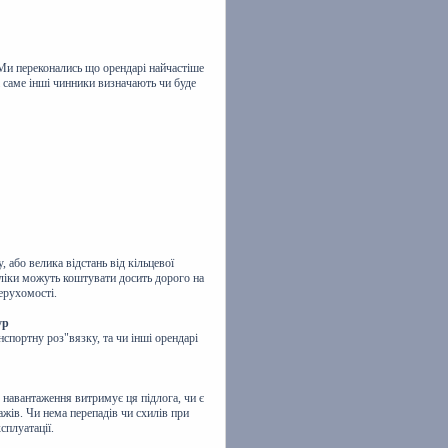
 Ми переконались що орендарі найчастіше
і саме інші чинники визначають чи буде
 або велика відстань від кільцевої
оліки можуть коштувати досить дорого на
нерухомості.
ур
спортну роз"вязку, та чи інші орендарі
 навантаження витримує ця підлога, чи є
ажів. Чи нема перепадів чи схилів при
сплуатації.