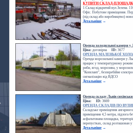
КУПИТИ СКЛАД-ПЛОЩАДКУ
1.Склад відкритий вул.Зелена. 11
Офіс. Побутове приміщення. Пер
(під склад або виробництво) нов
Детальніше
→
Оренда холодильної камери у 
Ціна:
договірна
ID:
3677
ОРЕНДА МАЛЕНЬКОЇ ХОЛО
Оренда морозильної камери у Льво
працює у температурному режимі в
риби, ягод, морозива, у морозил
"Копелант", безперебійне електр
сигналізацію від ВДСО
Детальніше
→
Оренда складу Львів сихівськ
Ціна:
ID:
3669
А
ОРЕНДА СКЛАДІВ ПО ВУЛИ
Складське приміщення ангарного
приміщення 4,5 метра, підлога бе
асфальтована площадка, територі
перепустках, склад розташован 
Детальніше
→