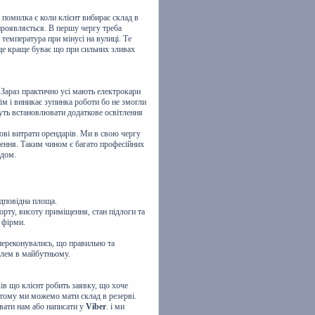
помилка є коли клієнт вибирає склад в
проявляється. В першу чергу треба
і температура при мінусі на вулиці. Те
ще краще буває що при сильних зливах
 Зараз практично усі мають електрокари
тім і виникає зупинка роботи бо не змогли
дуть встановлювати додаткове освітлення
ові витрати орендарів. Ми в свою чергу
щення. Таким чином є багато професійних
ідом.
ідповідна площа.
орту, висоту приміщення, стан підлоги та
 фірми.
ереконувались, що правильно та
блем в майбутньому.
ків що клієнт робить заявку, що хоче
. тому ми можемо мати склад в резерві.
вати нам або написати у
Viber
. і ми