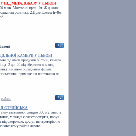
 ПІД МЕТАЛОБАЗУ У ЛЬВОВІ
00 м.кв. Мостовий кран 10т. Ж.д.колія.
спектива розвитку. 2.Приміщення h=8м.
озб
Львові
ДИЛЬНОЇ КАМЕРИ У ЛЬВОВІ
ві під об'єм продукції 60 тонн, камера
ід -2 до -20 під збереження м'яса,
ьнику німецьке обладнання фірми
опостачання, приміщення поставлено на
и район
ЦІ СТРИЙСЬКА
 типу загальною площею 300 м2, висота
тонна, у складі є електроенергія, поруч
я під охороною, доступ на тереторію по
у сихівському районі львова.