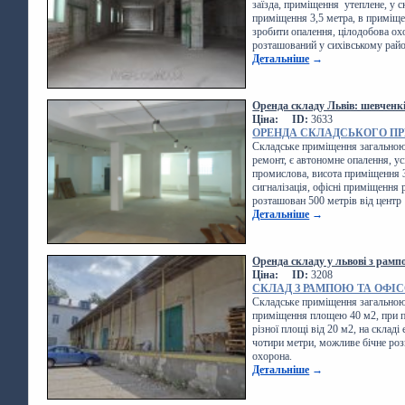
заїзда, приміщення утеплене, у ск
приміщення 3,5 метра, в приміщен
зробити опалення, цілодобова охо
розташований у сихівському райо
Детальніше
→
Оренда складу Львів: шевченк
Ціна:
ID:
3633
ОРЕНДА СКЛАДСЬКОГО П
Складське приміщення загальною
ремонт, є автономне опалення, усі
промислова, висота приміщення 3
сигналізація, офісні приміщення 
розташован 500 метрів від центр
Детальніше
→
Оренда складу у львові з рамп
Ціна:
ID:
3208
СКЛАД З РАМПОЮ ТА ОФІС
Складське приміщення загальною 
приміщення площею 40 м2, при по
різної площі від 20 м2, на складі
чотири метри, можливе бічне роз
охорона.
Детальніше
→