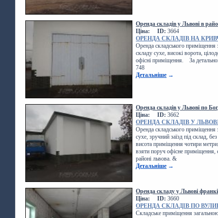
Оренда складів у Львові в рай
Ціна:
ID:
3664
ОРЕНДА СКЛАДІВ НА КРИ
Оренда складського приміщення
складу сухе, високі ворота, цілод
офісні приміщення. За детальною
748
Детальніше
→
Оренда складів у Львові по Б
Ціна:
ID:
3662
ОРЕНДА СКЛАДІВ У ЛЬВОВ
Оренда складського приміщення
сухе, зручний заїзд під склад, без
висота приміщення чотири метри,
взяти поруч офісне приміщення,
районі львова. &
Детальніше
→
Оренда складу у Львові франк
Ціна:
ID:
3660
ОРЕНДА СКЛАДІВ ПО ВУЛ
Складське приміщення загальною