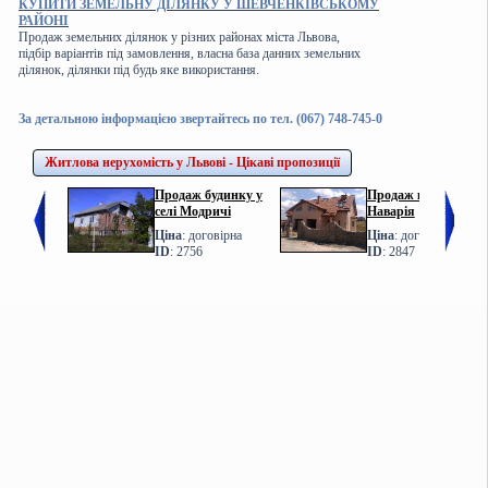
КУПИТИ ЗЕМЕЛЬНУ ДІЛЯНКУ У ШЕВЧЕНКІВСЬКОМУ
РАЙОНІ
Продаж земельних ділянок у різних районах міста Львова,
підбір варіантів під замовлення, власна база данних земельних
ділянок, ділянки під будь яке використання.
За детальною інформацією звертайтесь по тел. (067) 748-745-0
Житлова нерухомість у Львові - Цікаві пропозиції
Продаж будинку у
Продаж котеджу у с.
селі Модричі
Наварія
Ціна
: договірна
Ціна
: договірна
ID
: 2756
ID
: 2847