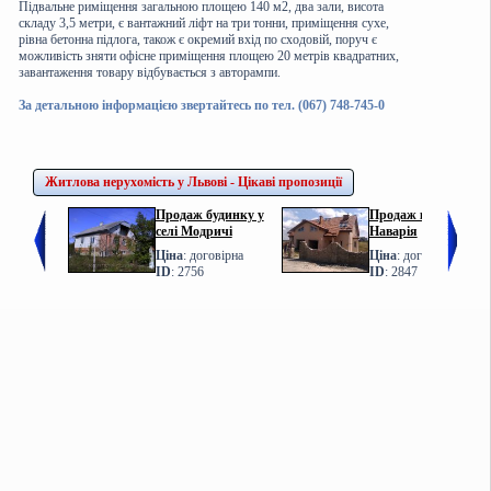
Підвальне риміщення загальною площею 140 м2, два зали, висота
складу 3,5 метри, є вантажний ліфт на три тонни, приміщення сухе,
рівна бетонна підлога, також є окремий вхід по сходовій, поруч є
можливість зняти офісне приміщення площею 20 метрів квадратних,
завантаження товару відбувається з авторампи.
За детальною інформацією звертайтесь по тел. (067) 748-745-0
Житлова нерухомість у Львові - Цікаві пропозиції
Продаж будинку у
Продаж котеджу у с.
селі Модричі
Наварія
Ціна
: договірна
Ціна
: договірна
ID
: 2756
ID
: 2847