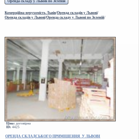
Оренда складу у Львові по Зеленій
Комерційна нерухомість Львів
/
Оренда складів у Львові
/
Оренда складів у Львові
/
Оренда складу у Львові по Зеленій
/
Ціна:
договірна
ID:
4425
ОРЕНДА СКЛАДСЬКОГО ПРИМІЩЕННЯ У ЛЬВОВІ