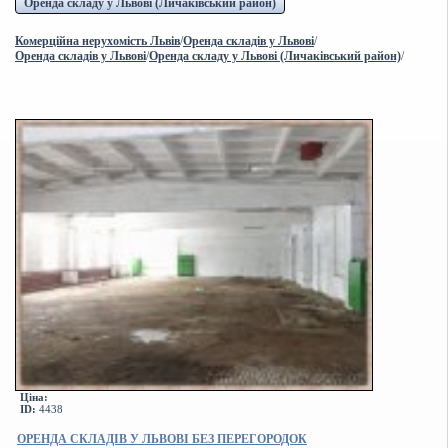
Оренда складу у Львові (Личаківський район)
Комерційна нерухомість Львів
/
Оренда складів у Львові
/
Оренда складів у Львові
/
Оренда складу у Львові (Личаківський район)
/
Ціна:
ID:
4438
ОРЕНДА СКЛАДІВ У ЛЬВОВІ БЕЗ ПЕРЕГОРОДОК