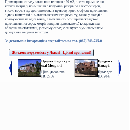
Приміщення складу загальною площею 420 м2, висота приміщення
чотири метри, у приміщенні є потужний резерв по електроенергії,
високі ворота під десятитонник, в правому крилі є офісне приміщення
з двох кімнат які вимагають не значного ремонту, також у складі є
кран-укосина на одну тонну, є можливість розширити складське
приміщення на сорок метрів завдяки примикаючої кладовки яка
обладнанна стілажами, у самому складі є санвузел з умивальником,
цілодобова охорона території.
За детальною інформацією звертайтесь по тел. (067) 748-745-0
Житлова нерухомість у Львові - Цікаві пропозиції
Продаж будинку у
Продаж котеджу у с.
селі Модричі
Наварія
Ціна
: договірна
Ціна
: договірна
ID
: 2756
ID
: 2847