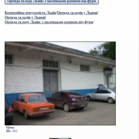
Оренда складу Львів: з маленькою рампою під фури
Комерційна нерухомість Львів
/
Оренда складів у Львові
/
Оренда складів у Львові
/
Оренда складу Львів: з маленькою рампою під фури
/
Ціна:
ID:
581