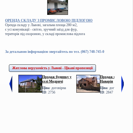
ОРЕНДА СКЛАДУ З ПРОМИСЛОВОЮ ПІДЛОГОЮ
Оренда складу у Львові, загальна площа 280 м2,
є усі комунікації - світло, зручний заїзд для фур,
територія під охороною, у складі промислова підлога
За детальною інформацією звертайтесь по тел. (067) 748-745-0
Житлова нерухомість у Львові - Цікаві пропозиції
Продаж будинку у
Продаж котеджу у с.
селі Модричі
Наварія
Ціна
: договірна
Ціна
: договірна
ID
: 2756
ID
: 2847